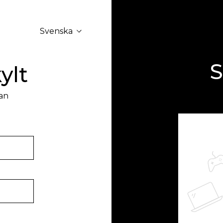
Svenska
S
ylt
an