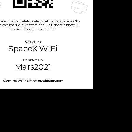
t ansluta din telefon eller surfplatta, scanna QR-
ovan med din kamera app. För andra enheter,
använd uppgifterna nedan.
NÄTVERK
SpaceX WiFi
LÖSENORD
Mars2021
Skapa din WiFi skylt på:
mywifisign.com