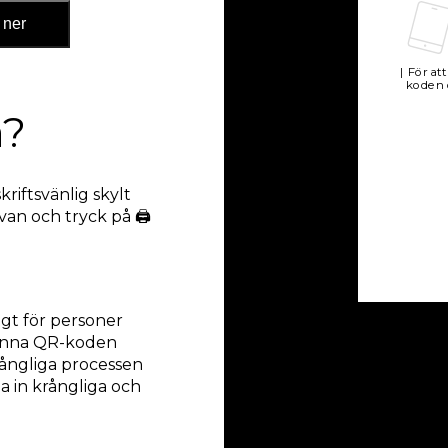
 ner
| För at
koden 
a?
riftsvänlig skylt
van och tryck på 🖨
igt för personer
scanna QR-koden
ångliga processen
a in krångliga och